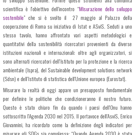
lo sviluppo sostenibile. Fornire questi strumenti alla comunità
scientifica è l'obiettivo dell'incontro “
Misurazione dello sviluppo
sostenibile
” che si è svolto il 27 maggio al Palazzo della
cooperazione di Roma su iniziativa di Istat e ASviS. Seduti a uno
stesso tavolo, hanno affrontato vari aspetti metodologici e
quantitativi della sostenibilità ricercatori provenienti da diverse
istituzioni nazionali e internazionali: oltre agli organizzatori, si
sono alternati ricercatori dell'Istituto per la protezione e la ricerca
ambientale (Ispra), del Sustainable development solutions network
(Sdsn) e dell'Istituto di statistica dell'Unione europea (Eurostat).
Misurare la realtà di oggi appare un presupposto fondamentale
per definire le politiche che condizioneranno il nostro futuro.
Questo è stato chiaro fin da quando i paesi dell'Onu hanno
sottoscritto l'Agenda 2030 nel 2015. Il portavoce dell'AsviS, Enrico
Giovannini, ha ricordato come la definizione degli indicatori per
misurare gli SDGs sia complessa: “Quando Agenda 2030 è stata